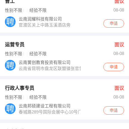
普工
面议
08-08
性别不限
经验不限
云南润耀科技有限公司
申请
官渡区关上中路玉溪酒店旁
运营专员
面议
08-08
性别不限
经验不限
云南黉创教育投资有限公司
申请
云南省昆明市盘龙区联盟镇张官营丽水天锦北区A幢13层13
行政人事专员
面议
08-08
性别不限
经验不限
云南邦硕建设工程有限公司
申请
春城路289号国际会展中心10号门写字楼