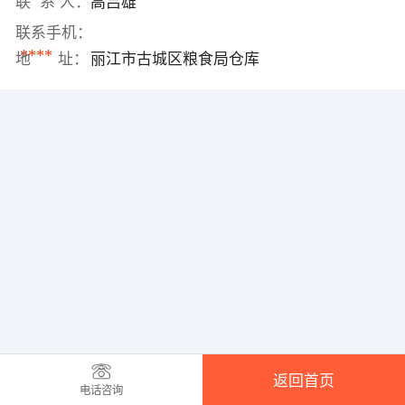
联 系 人：
高吕雄
联系手机：
****
地 址：
丽江市古城区粮食局仓库
返回首页
电话咨询