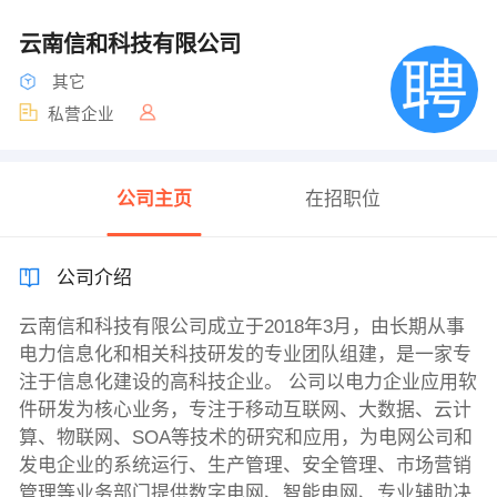
云南信和科技有限公司
其它
私营企业
公司主页
在招职位
公司介绍
云南信和科技有限公司成立于2018年3月，由长期从事
电力信息化和相关科技研发的专业团队组建，是一家专
注于信息化建设的高科技企业。 公司以电力企业应用软
件研发为核心业务，专注于移动互联网、大数据、云计
算、物联网、SOA等技术的研究和应用，为电网公司和
发电企业的系统运行、生产管理、安全管理、市场营销
管理等业务部门提供数字电网、智能电网、专业辅助决