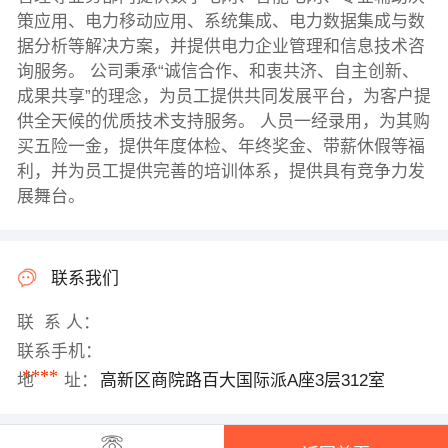
策应用、电力移动应用、系统集成、电力数据集成与数
据分析等解决方案，并提供电力企业管理和信息技术咨
询服务。 公司秉承“诚信合作、和衷共济、自主创新、
成果共享”的理念，为员工提供共同发展平台，为客户提
供全天候的优质技术支持服务。 人员一经录用，为其购
买五险一金，提供年度体检、年终奖金、带薪休假等福
利，并为员工提供完善的培训体系，提供具有竞争力发
展舞台。
联系我们
联 系 人：
联系手机：
****
地 址：
高新区商院路百大国际派A座3层312室