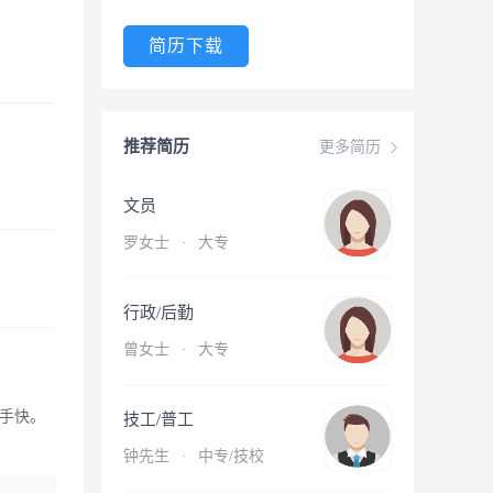
简历下载
推荐简历
更多简历
文员
罗女士
·
大专
行政/后勤
曾女士
·
大专
手快。
技工/普工
钟先生
·
中专/技校