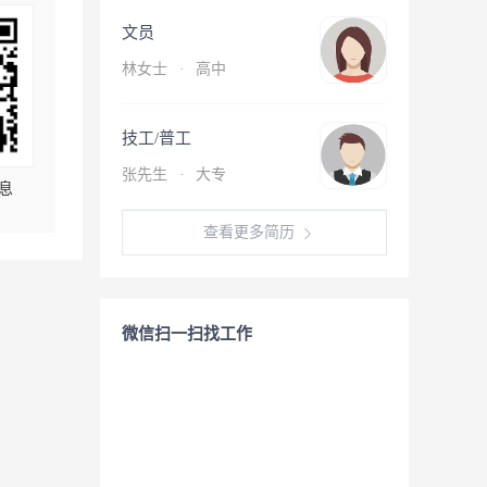
文员
林女士
·
高中
技工/普工
张先生
·
大专
息
查看更多简历
微信扫一扫找工作